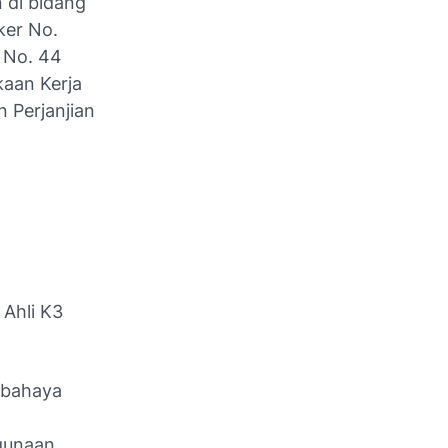
 di bidang
ker No.
 No. 44
aan Kerja
 Perjanjian
 Ahli K3
rbahaya
ggunaan