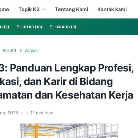
ome
Topik K3
Tentang Kami
Kontak kami
NG
(2)
UU K3
(10)
HIRADC
(3)
Ahli K3
Artikel
K3: Panduan Lengkap Profesi,
ikasi, dan Karir di Bidang
amatan dan Kesehatan Kerja
Sep, 2025
•
•
11
min read