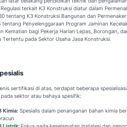
an latar belakang pendidikan teknik dan pengalaman
 Regulasi terkait K3 Konstruksi diatur dalam Permena
0 tentang K3 Konstruksi Bangunan dan Permenaker
 tentang Penyelenggaraan Program Jaminan Kecelak
n Kematian bagi Pekerja Harian Lepas, Borongan, dan
u Tertentu pada Sektor Usaha Jasa Konstruksi.
pesialis
enis sertifikasi di atas, terdapat beberapa spesialisasi
pada sektor atau bahaya spesifik:
3 Kimia:
Spesialis dalam penanganan bahan kimia be
eracun
 Listrik
:
Fokus pada keselamatan instalasi dan pen