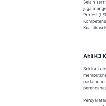
Selain sert
juga mengel
Profesi (LS
Kompetensi
Kualifikasi
Ahli K3 
Sektor kons
membutuhk
pada pener
perencanaa
Persyaratan