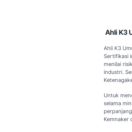
Ahli K3
Ahli K3 Umu
Sertifikas
menilai ris
industri. S
Ketenagake
Untuk menda
selama mini
perpanjang
Kemnaker di