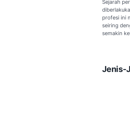
Sejarah pe
diberlakuk
profesi in
seiring de
semakin ke
Jenis-J