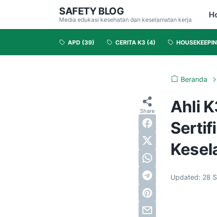
SAFETY BLOG
H
Media edukasi kesehatan dan keselamatan kerja
APD
(39)
CERITA K3
(4)
HOUSEKEEPI
Beranda
Ahli 
Sertif
Kesel
Updated:
28 