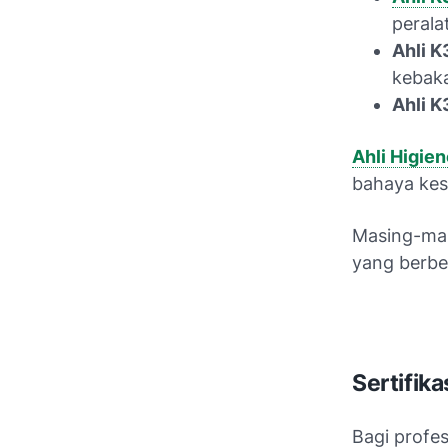
peralat
Ahli K
kebak
Ahli K
Ahli Higien
bahaya kes
Masing-masi
yang berbed
Sertifika
Bagi profes