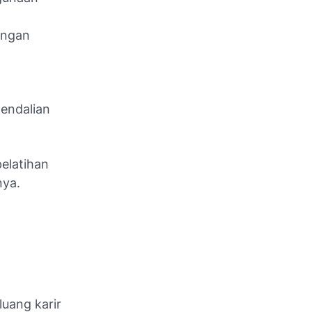
angan
gendalian
pelatihan
nya.
luang karir