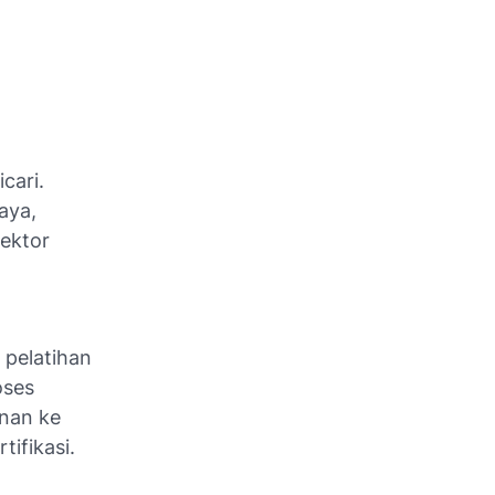
cari.
aya,
sektor
 pelatihan
oses
nan ke
tifikasi.