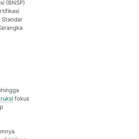
esi (BNSP)
tifikasi
a Standar
 Kerangka
sehingga
ruksi
fokus
ap
mumnya