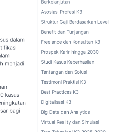
Berkelanjutan
Asosiasi Profesi K3
Struktur Gaji Berdasarkan Level
Benefit dan Tunjangan
usus dalam
Freelance dan Konsultan K3
ifikasi
Prospek Karir hingga 2030
alam
Studi Kasus Keberhasilan
ih menjadi
Tantangan dan Solusi
Testimoni Praktisi K3
aan
Best Practices K3
00 kasus
Digitalisasi K3
peningkatan
sar bagi
Big Data dan Analytics
Virtual Reality dan Simulasi
Tren Teknologi K3 2025-2030