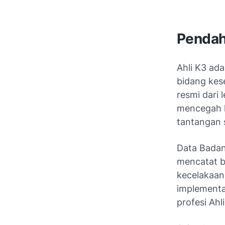
Pendah
Ahli K3 ad
bidang kese
resmi dari 
mencegah k
tantangan s
Data Badan
mencatat b
kecelakaan
implementa
profesi Ahli