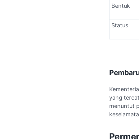
Bentuk
Status
Pembarua
Kementeria
yang terca
menuntut p
keselamata
Permen