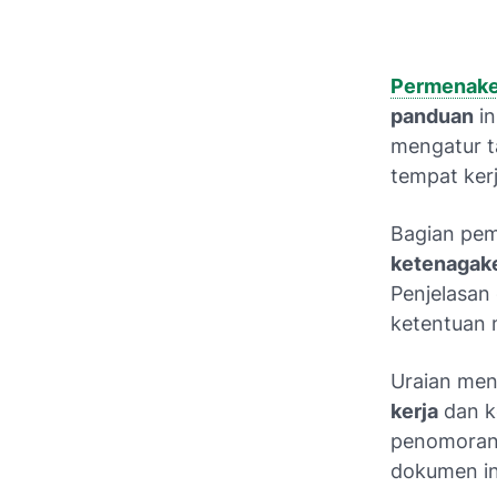
Permenaker
panduan
in
mengatur t
tempat kerj
Bagian pe
ketenagak
Penjelasan
ketentuan 
Uraian me
kerja
dan
k
penomoran d
dokumen in