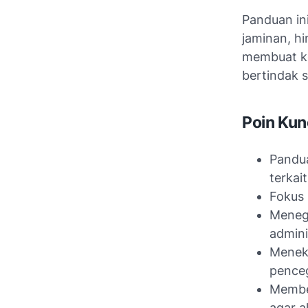
Panduan in
jaminan, h
membuat ke
bertindak s
Poin Kun
Pandua
terkai
Fokus 
Meneg
admini
Meneka
penceg
Member
agar a