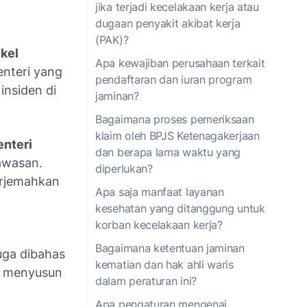
jika terjadi kecelakaan kerja atau
dugaan penyakit akibat kerja
(PAK)?
ikel
Apa kewajiban perusahaan terkait
enteri yang
pendaftaran dan iuran program
insiden di
jaminan?
Bagaimana proses pemeriksaan
klaim oleh BPJS Ketenagakerjaan
nteri
dan berapa lama waktu yang
awasan.
diperlukan?
erjemahkan
Apa saja manfaat layanan
kesehatan yang ditanggung untuk
korban kecelakaan kerja?
Bagaimana ketentuan jaminan
uga dibahas
kematian dan hak ahli waris
at menyusun
dalam peraturan ini?
Apa pengaturan mengenai