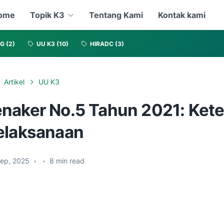
ome
Topik K3
Tentang Kami
Kontak kami
NG
(2)
UU K3
(10)
HIRADC
(3)
Artikel
UU K3
naker No.5 Tahun 2021: Ket
elaksanaan
Sep, 2025
•
•
8
min read