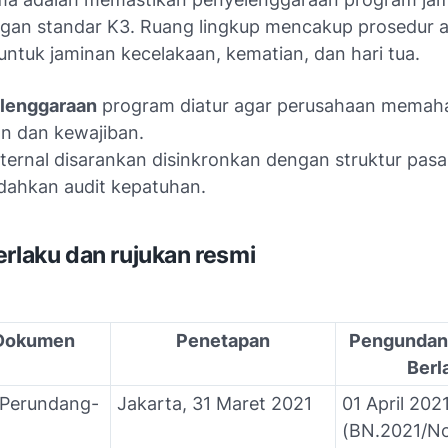
ngan standar K3. Ruang lingkup mencakup prosedur a
untuk jaminan kecelakaan, kematian, dan hari tua.
lenggaraan
program diatur agar perusahaan memah
n dan kewajiban.
ternal disarankan disinkronkan dengan struktur pasa
ahkan audit kepatuhan.
erlaku dan rujukan resmi
 Dokumen
Penetapan
Pengundan
Berl
 Perundang-
Jakarta, 31 Maret 2021
01 April 202
(BN.2021/N