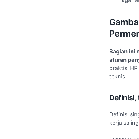
Gambar
Permen
Bagian ini
aturan pen
praktisi H
teknis.
Definisi,
Definisi
sin
kerja salin
Tujuan uta