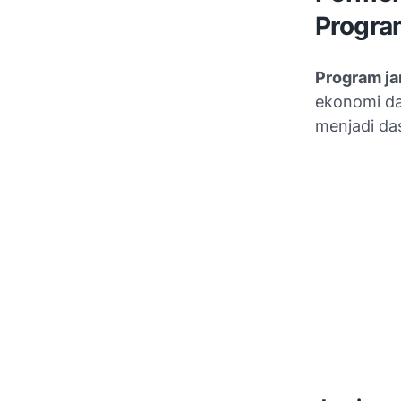
Progra
Program j
ekonomi da
menjadi da