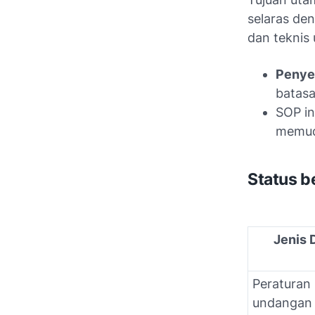
selaras de
dan teknis 
Penye
batasa
SOP in
memud
Status b
Jenis
Peraturan
undangan