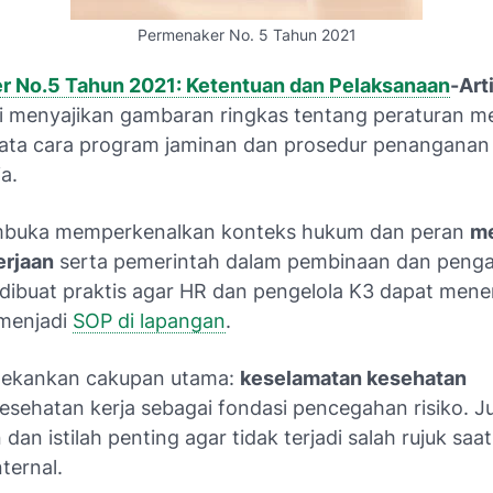
Permenaker No. 5 Tahun 2021
 No.5 Tahun 2021: Ketentuan dan Pelaksanaan
-Art
i menyajikan gambaran ringkas tentang peraturan m
ata cara program jaminan dan prosedur penanganan 
a.
mbuka memperkenalkan konteks hukum dan peran
me
erjaan
serta
pemerintah
dalam pembinaan dan peng
 dibuat praktis agar HR dan pengelola K3 dapat men
menjadi
SOP di lapangan
.
nekankan cakupan utama:
keselamatan kesehatan
esehatan kerja
sebagai fondasi pencegahan risiko. J
an istilah penting agar tidak terjadi salah rujuk sa
ternal.