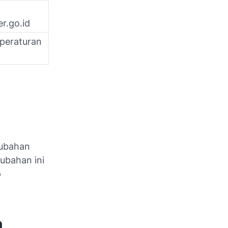
r.go.id
 peraturan
rubahan
ubahan ini
p
n