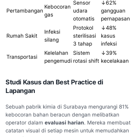
Sensor
↓62%
Kebocoran
Pertambangan
udara
gangguan
gas
otomatis
pernapasan
Protokol
↓48%
Infeksi
Rumah Sakit
sterilisasi
kasus
silang
3 tahap
infeksi
Kelelahan
Sistem
↓39%
Transportasi
pengemudi
rotasi shift
kecelakaan
Studi Kasus dan Best Practice di
Lapangan
Sebuah pabrik kimia di Surabaya mengurangi 81%
kebocoran bahan beracun dengan melibatkan
operator dalam
evaluasi harian
. Mereka membuat
catatan visual di setiap mesin untuk memudahkan