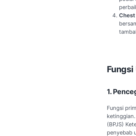
perbai
Chest
bersam
tamba
Fungsi
1. Pence
Fungsi prim
ketinggian
(BPJS) Kete
penyebab ut