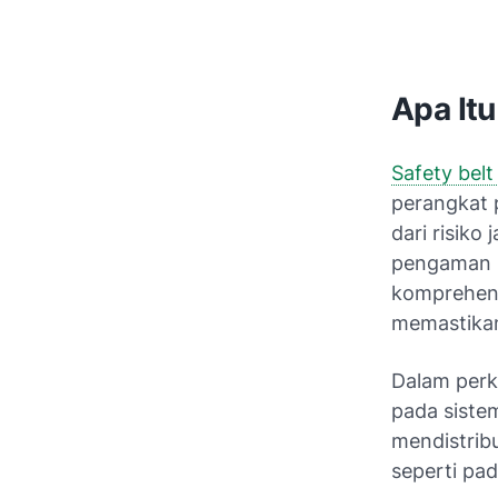
Apa Itu
Safety bel
perangkat 
dari risiko
pengaman k
komprehens
memastikan
Dalam perke
pada siste
mendistrib
seperti pad