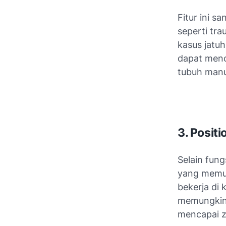
Fitur ini s
seperti tr
kasus jatuh
dapat menc
tubuh manu
3. Posit
Selain fung
yang memun
bekerja di 
memungkin
mencapai z