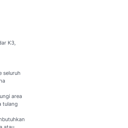
dar K3,
e seluruh
aha
ungi area
a tulang
embutuhkan
a atau