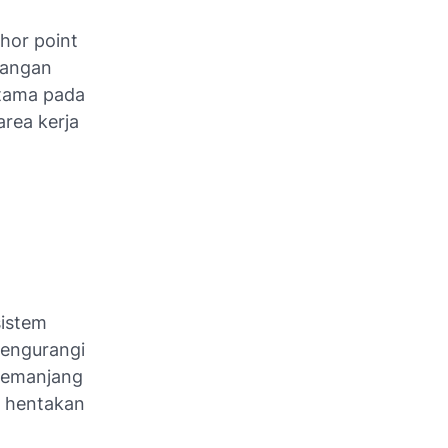
hor point
ilangan
utama pada
area kerja
sistem
mengurangi
 memanjang
a hentakan