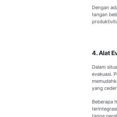
Dengan ada
tangan beb
produktivit
4. Alat 
Dalam situa
evakuasi. P
memudahka
yang ceder
Beberapa h
terintegra
tanpa pera