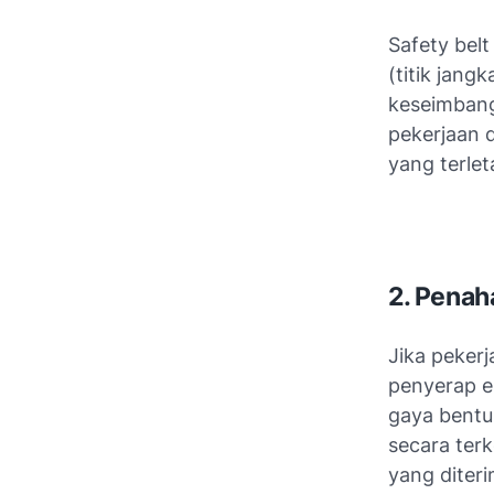
Safety bel
(titik jang
keseimbang
pekerjaan d
yang terle
2. Penah
Jika pekerj
penyerap e
gaya bentu
secara ter
yang diter