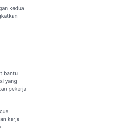
ngan kedua
gkatkan
at bantu
ksi yang
an pekerja
scue
an kerja
a