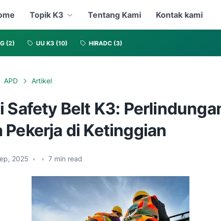
ome
Topik K3
Tentang Kami
Kontak kami
NG
(2)
UU K3
(10)
HIRADC
(3)
APD
Artikel
 Safety Belt K3: Perlindunga
 Pekerja di Ketinggian
Sep, 2025
•
•
7
min read