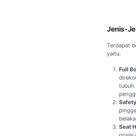
Jenis-Je
Terdapat b
yaitu:
Full B
direko
tubuh.
pengg
Safety
pingga
belakan
Seat 
posisi