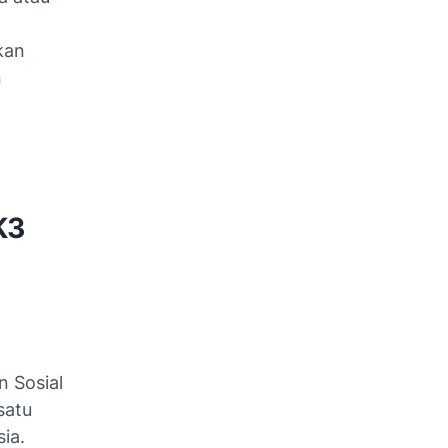
kan
n
K3
n Sosial
satu
sia.