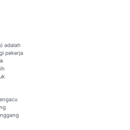
) adalah
gi pekerja
uk
ih
uk
mengacu
ang
pinggang