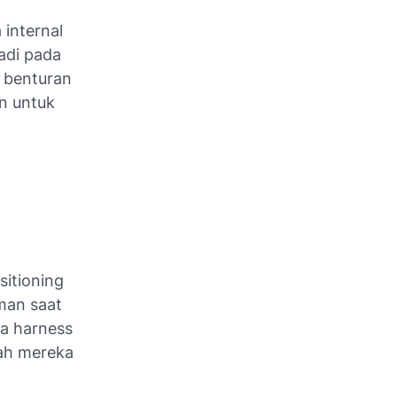
 internal
adi pada
a benturan
n untuk
sitioning
man saat
da harness
ah mereka