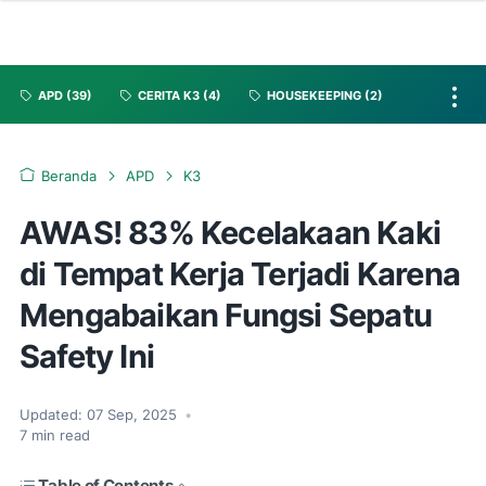
APD
(39)
CERITA K3
(4)
HOUSEKEEPING
(2)
Beranda
APD
K3
AWAS! 83% Kecelakaan Kaki
di Tempat Kerja Terjadi Karena
Mengabaikan Fungsi Sepatu
Safety Ini
Updated:
07 Sep, 2025
•
7
min read
Table of Contents