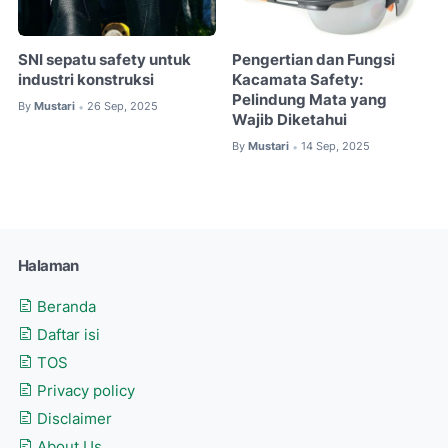
SNI sepatu safety untuk
Pengertian dan Fungsi
industri konstruksi
Kacamata Safety:
Pelindung Mata yang
By
Mustari
26 Sep, 2025
•
Wajib Diketahui
By
Mustari
14 Sep, 2025
•
Halaman
Beranda
Daftar isi
TOS
Privacy policy
Disclaimer
About Us