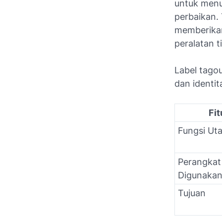
untuk menu
perbaikan.
memberikan
peralatan t
Label tagou
dan identi
Fit
Fungsi Ut
Perangkat
Digunaka
Tujuan