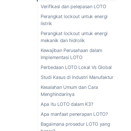
Verifikasi dan pelepasan LOTO
Perangkat lockout untuk energi
listrik
Perangkat lockout untuk energi
mekanik dan hidrolik
Kewajiban Perusahaan dalam
Implementasi LOTO
Perbedaan LOTO Lokal Vs Global
Studi Kasus di Industri Manufaktur
Kesalahan Umum dan Cara
Menghindarinya
Apa itu LOTO dalam K3?
Apa manfaat penerapan LOTO?
Bagaimana prosedur LOTO yang
benar?