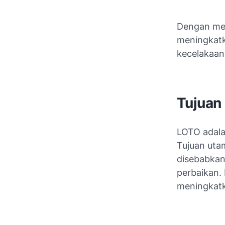
Dengan mem
meningkatk
kecelakaan 
Tujuan
LOTO adala
Tujuan uta
disebabkan
perbaikan.
meningkatk