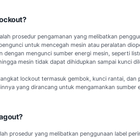
Lockout?
alah prosedur pengamanan yang melibatkan pengg
pengunci untuk mencegah mesin atau peralatan diop
an dengan mengunci sumber energi mesin, seperti list
ehingga mesin tidak dapat dihidupkan sampai kunci di
angkat lockout termasuk gembok, kunci rantai, dan 
ainnya yang dirancang untuk mengamankan sumber e
Tagout?
lah prosedur yang melibatkan penggunaan label per