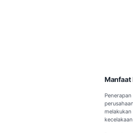
Manfaat 
Penerapan 
perusahaan
melakukan 
kecelakaan 