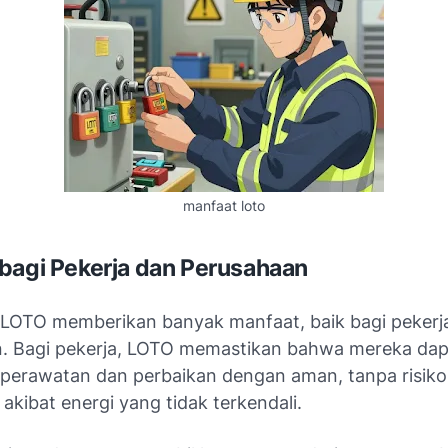
manfaat loto
bagi Pekerja dan Perusahaan
LOTO memberikan banyak manfaat, baik bagi peker
. Bagi pekerja, LOTO memastikan bahwa mereka dap
perawatan dan perbaikan dengan aman, tanpa risiko
akibat energi yang tidak terkendali.