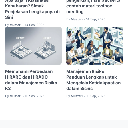
Apa Saja 4 Klasifikasi
pengertian, manfaat serta
Kebakaran? Simak
contoh materi toolbox
Penjelasan Lengkapnya di
meeting
Sini
By
Mustari
14 Sep, 2025
•
By
Mustari
14 Sep, 2025
•
Memahami Perbedaan
Manajemen Risiko:
HIRARC dan HIRADC
Panduan Lengkap untuk
dalam Manajemen Risiko
Mengelola Ketidakpastian
K3
dalam Bisnis
By
Mustari
10 Sep, 2025
By
Mustari
10 Sep, 2025
•
•