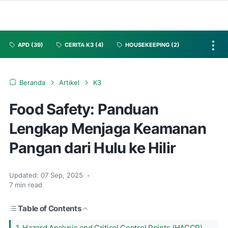
APD
(39)
CERITA K3
(4)
HOUSEKEEPING
(2)
Beranda
Artikel
K3
Food Safety: Panduan
Lengkap Menjaga Keamanan
Pangan dari Hulu ke Hilir
Updated:
07 Sep, 2025
•
7
min read
Table of Contents
1. Hazard Analysis and Critical Control Points (HACCP)